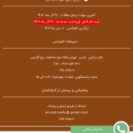
آخرین مهلت ارسال مقالات : 26 آذر ماه 1402
ثبت نام کامل (پرداخت خدمات) : 28 آذر ماه 1402
برگزاری کنفرانس : 01 دی ماه 1402
دبیرخانه کنفرانس
دفتر مرکزی : ایران : تهران، فلکه دوم صادقیه، برج گلدیس
Tel : 02171053038
09120125011
ساعت پاسخگویی :شنبه تا چهارشنبه 8:30 الی 15
پشتیبانی و پرسش از کارشناسان
ارتباط از طریق ایمیل و پیامک
accept.early @ gmail.com
09120125011
تمام حقوق مادی و معنوی برای کنفرانس بین المللی زبان،ادبیات، فرهنگ و تاریخ محفوظ است. © ۱۴۰۵