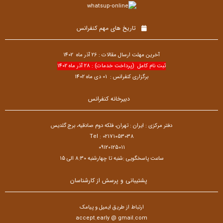
تاریخ های مهم کنفرانس
آخرین مهلت ارسال مقالات : 26 آذر ماه 1402
ثبت نام کامل (پرداخت خدمات) : 28 آذر ماه 1402
برگزاری کنفرانس : 01 دی ماه 1402
دبیرخانه کنفرانس
دفتر مرکزی : ایران : تهران، فلکه دوم صادقیه، برج گلدیس
Tel : 02171053038
09120125011
ساعت پاسخگویی :شنبه تا چهارشنبه 8:30 الی 15
پشتیبانی و پرسش از کارشناسان
ارتباط از طریق ایمیل و پیامک
accept.early @ gmail.com