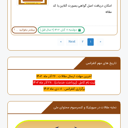
امکان دریافت اصل گواهی بصورت آنلاین با کد
مقاله
دوشنبه 01 آبان 1402 (2 سال قبل )
بیشتر بخوانید ... !
»
Next
2
1
«
تاریخ های مهم کنفرانس
آخرین مهلت ارسال مقالات : 26 آذر ماه 1402
ثبت نام کامل (پرداخت خدمات) : 28 آذر ماه 1402
برگزاری کنفرانس : 01 دی ماه 1402
نمایه مقالات در سیویلیکا و کنسرسیوم محتوای ملی