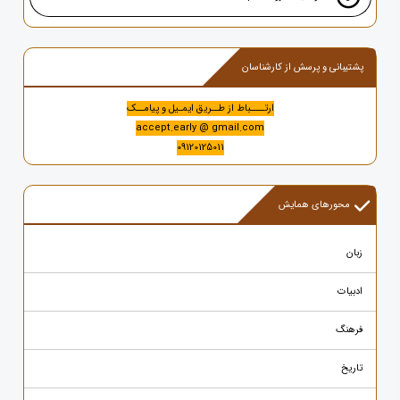
پشتیبانی و پرسش از کارشناسان
ارتــــباط از طــریق ایمـیل و پیامــک
accept.early @ gmail.com
09120125011
محورهای همایش
زبان
ادبیات
فرهنگ
تاریخ